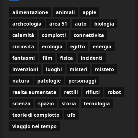
alimentazione
animali
apple
archeologia
area 51
auto
biologia
calamità
complotti
connettivita
curiosita
ecologia
egitto
energia
fantasmi
film
fisica
incidenti
invenzioni
luoghi
misteri
mistero
natura
patologie
personaggi
realta aumentata
rettili
rifiuti
robot
scienza
spazio
storia
tecnologia
teorie di complotto
ufo
viaggio nel tempo