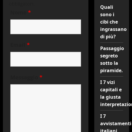
obbligatori.
Quali
Nome
*
sono i
cibi che
ingrassano
di più?
Email
*
Passaggio
segreto
sotto la
piramide.
Messaggio
*
I 7 vizi
capitali e
la giusta
interpretazio
I 7
avvistamenti
italiani