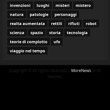
invenzioni
luoghi
misteri
mistero
natura
patologie
personaggi
realta aumentata
rettili
rifiuti
robot
scienza
spazio
storia
tecnologia
teorie di complotto
ufo
viaggio nel tempo
Copyright © All rights reserved.
|
MoreNews
di AF
themes.