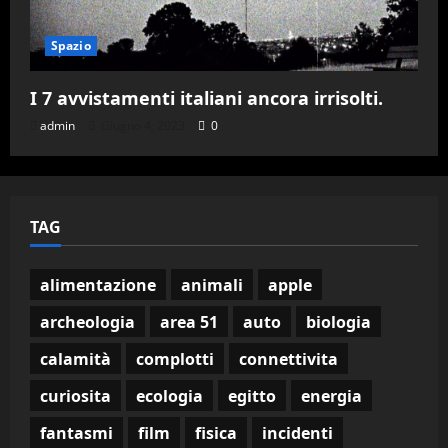
Spazio
I 7 avvistamenti italiani ancora irrisolti.
admin
Giugno 4, 2023
0
TAG
alimentazione
animali
apple
archeologia
area 51
auto
biologia
calamità
complotti
connettivita
curiosita
ecologia
egitto
energia
fantasmi
film
fisica
incidenti