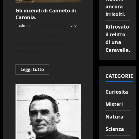
ancora
Gli incendi di Canneto di
irrisolti.
Caronia.
admin
Febbraio 2, 2023
0
Ritrovato
il relitto
Canneto di Caronia è
di una
oggetto di misteriosi
Caravella.
fenomeni.
Leggi
Leggi tutto
di
CATEGORIE
più
su
Gli
incendi
Curiosita
di
Canneto
di
Misteri
Caronia.
Natura
Scienza