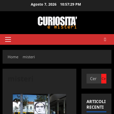
Vai
Agosto 7, 2026
10:57:30 PM
al
contenuto
Menu
principale
Home
misteri
misteri
Ricerca
per:
ARTICOLI
RECENTI