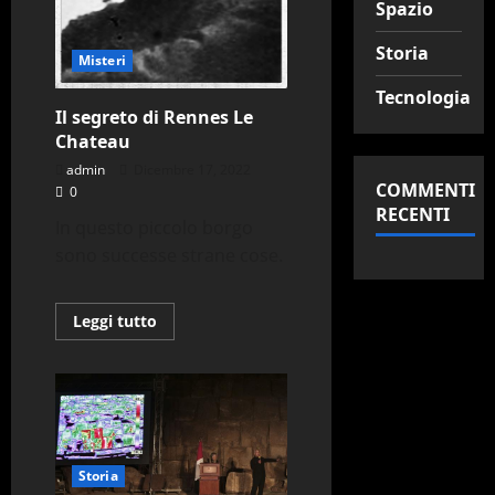
Spazio
Storia
Misteri
Tecnologia
Il segreto di Rennes Le
Chateau
admin
Dicembre 17, 2022
COMMENTI
0
RECENTI
In questo piccolo borgo
sono successe strane cose.
Leggi
Leggi tutto
di
più
su
Il
segreto
di
Rennes
Le
Chateau
Storia