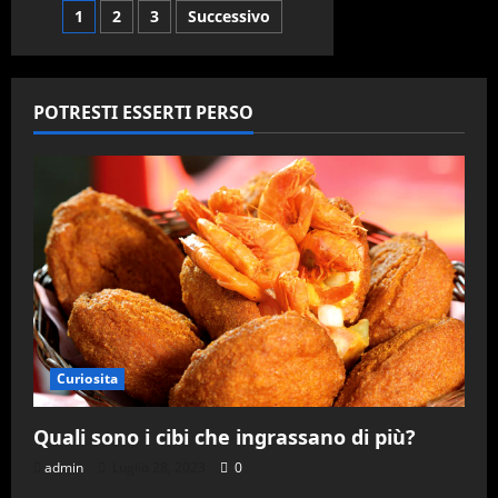
fantasma
Paginazione
1
2
3
Successivo
di
Raimondo
Vianello
degli
articoli
POTRESTI ESSERTI PERSO
Curiosita
Quali sono i cibi che ingrassano di più?
admin
Luglio 28, 2023
0