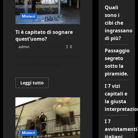
Quali
sono i
Misteri
cibi che
ingrassano
Ti è capitato di sognare
di più?
quest’uomo?
admin
Marzo 4, 2023
0
Passaggio
ThisMan è stato sognato da
segreto
oltre 2000 persone.
sotto la
piramide.
Leggi
Leggi tutto
I 7 vizi
di
più
capitali e
su
Ti
la giusta
è
capitato
interpretazio
di
sognare
I 7
quest’uomo?
avvistamenti
Misteri
italiani