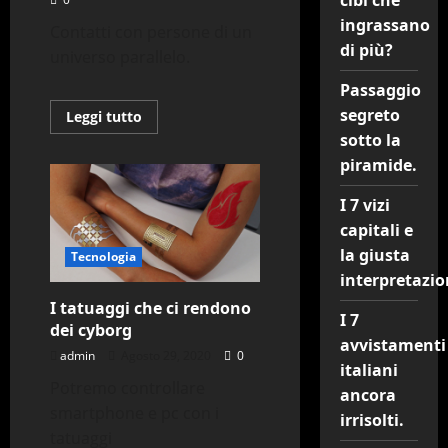
cibi che
ingrassano
Contatti con persone di un
di più?
universo parallelo.
Passaggio
segreto
Leggi
Leggi tutto
di
sotto la
più
su
piramide.
Incredibili
viaggi
in
I 7 vizi
mondi
paralleli
capitali e
2/2
la giusta
Tecnologia
interpretazio
I tatuaggi che ci rendono
I 7
dei cyborg
avvistamenti
admin
Agosto 29, 2020
0
italiani
Potremo controllare
ancora
smartphone e pc con i
irrisolti.
tatuaggi