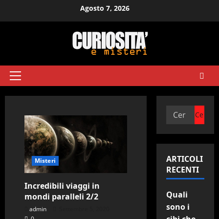
Vai
Agosto 7, 2026
al
contenuto
Menu
principale
Ricerca
per:
ARTICOLI
Misteri
RECENTI
Incredibili viaggi in
Quali
mondi paralleli 2/2
sono i
admin
Settembre 5, 2020
0