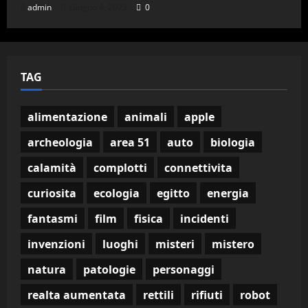
admin
Giugno 4, 2023
0
TAG
alimentazione
animali
apple
archeologia
area 51
auto
biologia
calamità
complotti
connettivita
curiosita
ecologia
egitto
energia
fantasmi
film
fisica
incidenti
invenzioni
luoghi
misteri
mistero
natura
patologie
personaggi
realta aumentata
rettili
rifiuti
robot