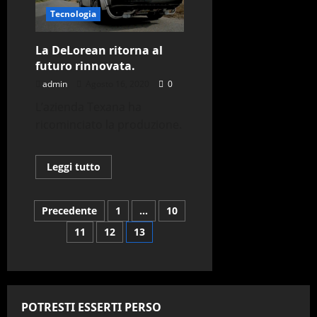
per
Stephen
Tecnologia
Hawking
La DeLorean ritorna al
futuro rinnovata.
admin
Agosto 16, 2020
0
L’azienda Texana ha
ricominciato la produzione.
Leggi
Leggi tutto
di
più
su
La
Paginazione
Precedente
1
…
10
DeLorean
ritorna
11
12
13
al
degli
futuro
rinnovata.
articoli
POTRESTI ESSERTI PERSO