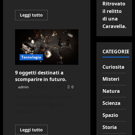
Ritrovato
il relitto
Leggi
Leggi tutto
di una
di
più
Caravella.
su
I
tatuaggi
che
ci
rendono
CATEGORIE
dei
cyborg
Tecnologia
Curiosita
9 oggetti destinati a
Misteri
scomparire in futuro.
admin
Agosto 21, 2020
0
Natura
Nuove tecnologie presto
Scienza
sostituiranno oggetti
comuni.
Spazio
Storia
Leggi
Leggi tutto
di