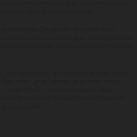
caso, di un sessantesimo di un’oncia per minuto,
visa, nel volgere di qualche secondo.
a tubercolosi. Era sul letto da quattro ore e
i é trovato che perse un terzo di un’oncia, un altro
idenza con la morte, ed una perdita addizionale di
 fece l’esperimento anche con gli animali, ma in
Sugli esseri umani invece tutti gli esperimenti
 al momento della morte. MacDougal concluse:
azione sperimentale che una sostanza capace di
nto della morte
”.