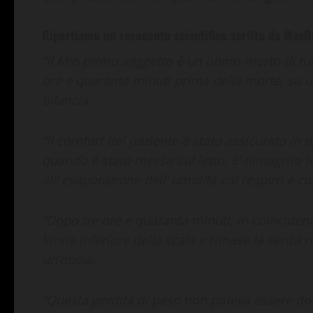
Riportiamo un resoconto scientifico scritto da MacDo
“Il Mio primo soggetto é un uomo morto di tube
ore e quaranta minuti prima della morte, su un
bilancia.
“il comfort del paziente è stato assicurato 
quando é stato messo sul letto. E’ dimagrito l
all’ evaporazione dell’ umidità col respiro e co
“Dopo tre ore e quaranta minuti, in coincidenza
limite inferiore della scala e rimase là senza r
un’oncia.
“Questa perdita di peso non poteva essere dov