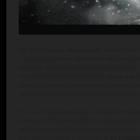
Nel 1907
Duncan MacDougall
, celebre medic
che esiste
un’anima all’interno del corpo 
presente, doveva occupare dello spazio fisico 
esperimenti per cercare di capire
quale era i
pesare le persone prima e dopo la morte. Se
nessuna categoria da noi conosciuta (solido, l
Duncan iniziò prendendo un malato terminale d
bilancia, cosi facendo notò che il paziente di
dell’evaporazione dell’umidità tramite respiro
quel preciso istante il peso calò di
21 gramm