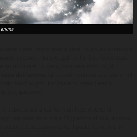
anima
o americano, dopo diversi studi riuscì ad affermare
umano
. Secondo MacDougall se l’anima fosse stata
e quindi avere un peso, cosi cominciò i suoi
l peso dell’anima
. Gli esperimenti consistevano nel
condo MacDougall, l’anima non appartiene a
iquido, gassoso).
i tubercolosi a cui fornì un letto dotato di
magrì lentamente di circa 28 grammi all’ora, a causa
 e sudore. Successivamente il paziente morì e in
i
.