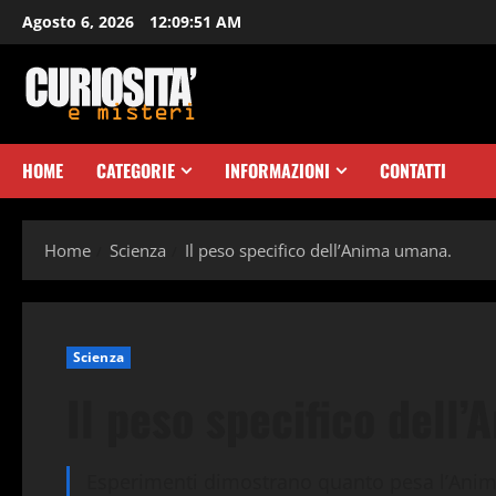
Vai
Agosto 6, 2026
12:09:52 AM
al
contenuto
HOME
CATEGORIE
INFORMAZIONI
CONTATTI
Home
Scienza
Il peso specifico dell’Anima umana.
Scienza
Il peso specifico dell
Esperimenti dimostrano quanto pesa l’Anim