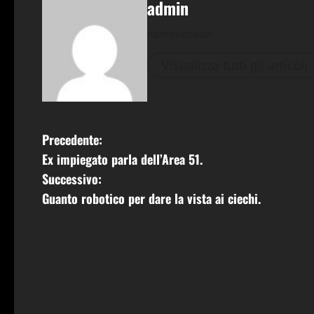
admin
Administrator
Visualizza tutti gli articoli
N
Precedente:
Ex impiegato parla dell’Area 51.
a
Successivo:
v
Guanto robotico per dare la vista ai ciechi.
i
g
a