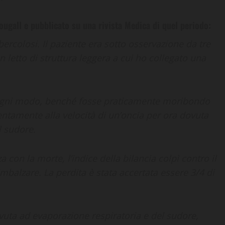
ugall e pubblicato su una rivista Medica di quel periodo:
rcolosi. Il paziente era sotto osservazione da tre
 letto di struttura leggera a cui ho collegato una
in ogni modo, benché fosse praticamente moribondo
entamente alla velocità di un’oncia per ora dovuta
l sudore.
 con la morte, l’indice della bilancia colpì contro il
imbalzare. La perdita è stata accertata essere 3/4 di
uta ad evaporazione respiratoria e del sudore,