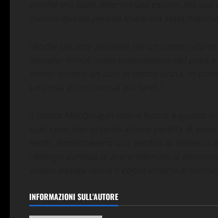
perché era stato determinato essere, nel suo 
mentre questa perdita finale era stata improv
“Anche un altro paziente era un uomo colpito d
quindici minuti sotto osservazione del peso e s
morto mostrò un calo di mezza oncia, in coinc
un’oncia alcuni minuti più tardi.”
Il Dottor MacDougall non si fermò a questo ma
quel caso non osservò alcuna perdita di peso. 
svolti, dimostravano una perdita di sostanza
“
Ritengo dunque di avere ottenuto la dimostr
essere pesata lascia il corpo umano al mome
INFORMAZIONI SULL'AUTORE