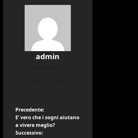
admin
Administrator
Visualizza tutti gli
articoli
N
Precedente:
E’ vero che i sogni aiutano
a
a vivere meglio?
Successivo:
v