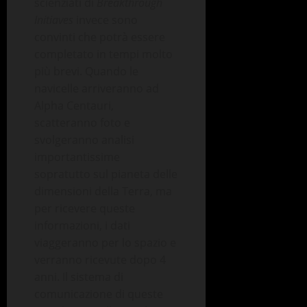
scienziati di
Breakthrough
Initiaves
invece sono
convinti che potrà essere
completato in tempi molto
più brevi. Quando le
navicelle arriveranno ad
Alpha Centauri,
scatteranno foto e
svolgeranno analisi
importantissime
sopratutto sul pianeta delle
dimensioni della Terra, ma
per ricevere queste
informazioni, i dati
viaggeranno per lo spazio e
verranno ricevute dopo 4
anni. Il sistema di
comunicazione di queste