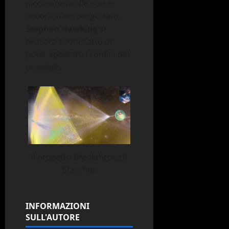
piccole navicelle non è
ancora stato progettato.
Stephen Hawking
si
dichiara soddisfatto di
poter spostare i confini del
possibile.
Il progetto Breakthrough
Starshot
INFORMAZIONI
SULL'AUTORE