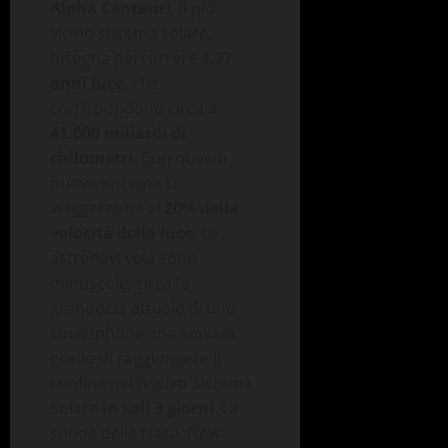
Alpha Centauri
, il più
vicino sistema solare,
bisogna percorrere
4.37
anni luce
, che
corrispondono circa a
41.000 miliardi di
chilometri
. Con questo
nuovo sistema si
viaggerebbe al
20% della
velocità della luce
. Le
astronavi vela sono
minuscole, circa la
grandezza attuale di uno
smartphone, ma sono in
grado di raggiungere il
confine nel nostro Sistema
Solare
in soli 3 giorni
. La
sonda della Nasa, New