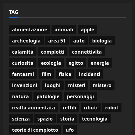
TAG
alimentazione
animali
apple
archeologia
area 51
auto
biologia
calamità
complotti
connettivita
curiosita
ecologia
egitto
energia
fantasmi
film
fisica
incidenti
invenzioni
luoghi
misteri
mistero
natura
patologie
personaggi
realta aumentata
rettili
rifiuti
robot
scienza
spazio
storia
tecnologia
teorie di complotto
ufo