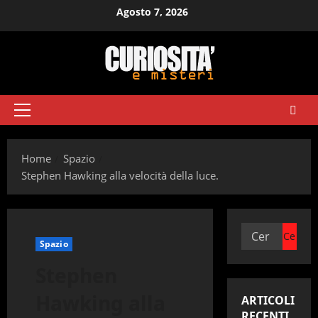
Vai
Agosto 7, 2026
al
contenuto
Menu
principale
Home
Spazio
Stephen Hawking alla velocità della luce.
Ricerca
Spazio
per:
Stephen
Hawking alla
ARTICOLI
RECENTI