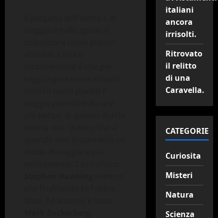
italiani
Il progetto dell’uomo è di
ancora
viaggiare nello spazio e
irrisolti.
colonizzare nuovi pianeti
Ritrovato
abitabili. L’unico
il relitto
inconveniente è che per
di una
raggiungere nuovi sistemi
Caravella.
solari e nuovi pianeti il
viaggio potrebbe durare
più tempo di quanto duri la
nostra vita. Questo fino a
CATEGORIE
quando non scopriremo un
modo di viaggiare più
Curiosita
velocemente. L’astrofisico
Misteri
Stephen Hawking
sembra
che finalmente ce l’abbia
Natura
fatta. Ad aiutarlo è stato
Mark Zuckerberg
,
Scienza