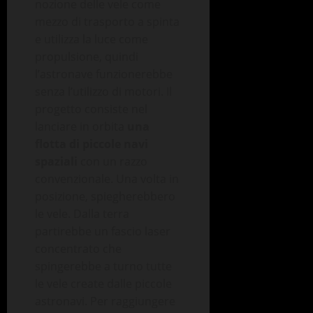
nozione delle vele come
mezzo di trasporto a spinta
e utilizza la luce come
propulsione, quindi
l’astronave funzionerebbe
senza l’utilizzo di motori. Il
progetto consiste nel
lanciare in orbita
una
flotta di piccole navi
spaziali
con un razzo
convenzionale. Una volta in
posizione, spiegherebbero
le vele. Dalla terra
partirebbe un fascio laser
concentrato che
spingerebbe a turno tutte
le vele create dalle piccole
astronavi. Per raggiungere