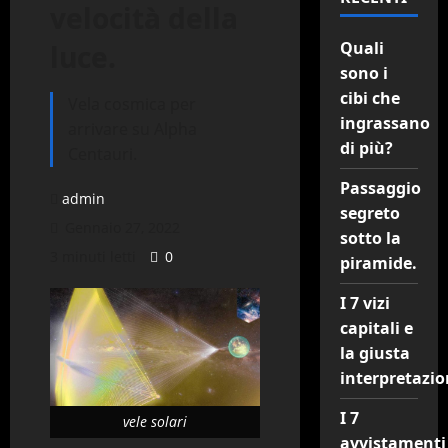
velocità della
Quali
luce.
sono i
cibi che
Vela cosmica per
ingrassano
arrivare su Alpha
di più?
Centauri.
Passaggio
admin
segreto
Gennaio 27, 2022
sotto la
3 minuti letti
0
piramide.
I 7 vizi
capitali e
la giusta
interpretazio
I 7
vele solari
avvistamenti