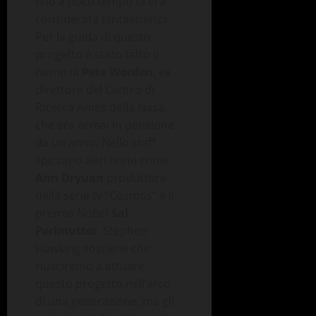
fino a poco tempo fa era
considerata fantascienza.
Per la guida di questo
progetto è stato fatto il
nome di
Pete Worden
, ex
direttore del Centro di
Ricerca Ames della Nasa,
che era ormai in pensione
da un anno. Nello staff
spiccano altri nomi come
Ann Dryuan
produttore
della serie tv “Cosmos” e il
premio Nobel
Sal
Perlmutter
. Stephen
Hawking sostiene che
riusciremo a attuare
questo progetto nell’arco
di una generazione, ma gli