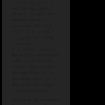
Horizon, impiegò ben 9
anni per raggiungere
Plutone. Siccome queste
navicelle voleranno
autonomamente, c’è il
rischio che durante il
viaggio, a quella velocità
(
sfiora i 200 milioni di
chilometri l’ora
) una nave
finisca contro un asteroide
o altro e non riesca ad
arrivare a destinazione o si
danneggi. Inviando una
flotta (si parla di un migliaio
di navicelle) si ha maggiore
sicurezza di riuscita.
Arrivare ad
Alpha Centauri