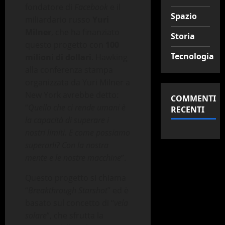
fondatore di
Facebook
e il
Spazio
miliardario russo
Yuri
Milner
, che ha finanziato
Storia
questo progetto con
100
Tecnologia
milioni di dollari
. Hawking
alla conferenza stampa
organizzata da Yuri Milner a
New York avrebbe detto:
COMMENTI
“
Quello che ci rende umani è
RECENTI
la capacità di superare i
nostri limiti. E come possiamo
superarli? Con la nostra
mente e le nostre macchine
”.
Questo progetto si chiama
“
Breakthrough Starshot
” ed è
basato sul concetto di “
vela
solare
”, che sfrutta la