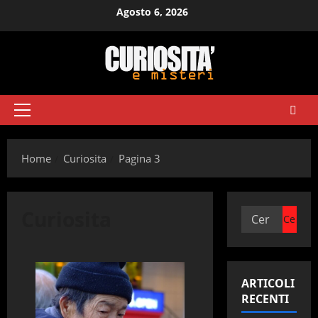
Vai
Agosto 6, 2026
al
contenuto
Menu
principale
Home
Curiosita
Pagina 3
Curiosita
Ricerca
per:
ARTICOLI
RECENTI