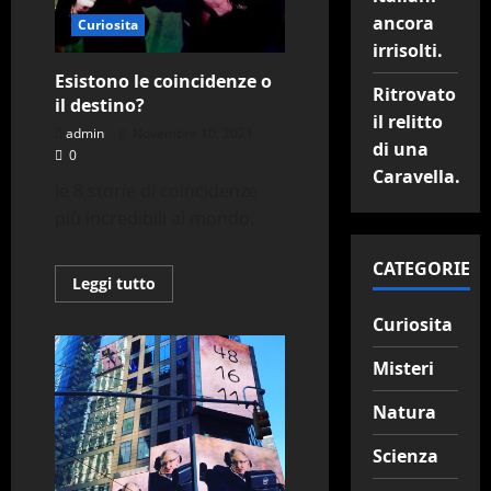
ancora
Curiosita
irrisolti.
Esistono le coincidenze o
Ritrovato
il destino?
il relitto
admin
Novembre 10, 2021
di una
0
Caravella.
le 8 storie di coincidenze
più incredibili al mondo.
CATEGORIE
Leggi
Leggi tutto
di
più
Curiosita
su
Esistono
le
Misteri
coincidenze
o
il
Natura
destino?
Scienza