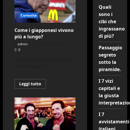
Quali
sono i
Curiosita
cibi che
ingrassano
Come i giapponesi vivono
di più?
più a lungo?
admin
Novembre 21, 2021
Passaggio
0
segreto
Quale sarà il segreto per la
sotto la
loro longevità?
piramide.
I 7 vizi
Leggi
Leggi tutto
di
capitali e
più
la giusta
su
Come
interpretazio
i
giapponesi
vivono
I 7
più
a
avvistamenti
lungo?
italiani