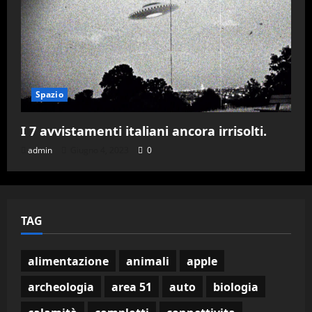
Spazio
I 7 avvistamenti italiani ancora irrisolti.
admin
Giugno 4, 2023
0
TAG
alimentazione
animali
apple
archeologia
area 51
auto
biologia