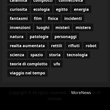
calamità
complotti
connettivita
curiosita
ecologia
egitto
energia
fantasmi
film
fisica
incidenti
invenzioni
luoghi
misteri
mistero
natura
patologie
personaggi
realta aumentata
rettili
rifiuti
robot
scienza
spazio
storia
tecnologia
teorie di complotto
ufo
viaggio nel tempo
Copyright © All rights reserved.
|
MoreNews
di AF
themes.