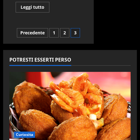
Leggi
Leggi tutto
di
più
su
8
curiosità
Paginazione
Precedente
1
2
3
riguardanti
gli
animali.
degli
articoli
POTRESTI ESSERTI PERSO
Curiosita