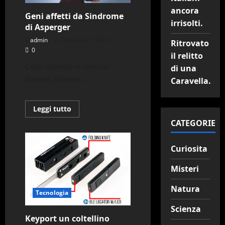
ancora
Geni affetti da Sindrome
irrisolti.
di Asperger
admin
Gennaio 27, 2021
Ritrovato
0
il relitto
Cosa avevano in comune 
di una
Newton, Einstein...
Caravella.
Leggi
Leggi tutto
di
più
CATEGORIE
su
Geni
affetti
Curiosita
da
Sindrome
di
Misteri
Asperger
Natura
Tecnologia
Scienza
Keyport un coltellino