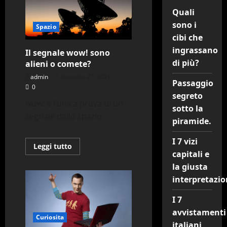
Quali
sono i
Spazio
cibi che
ingrassano
Il segnale wow! sono
di più?
alieni o comete?
admin
Gennaio 27, 2021
Passaggio
0
segreto
wow! è l’unica prova di un
sotto la
segnale dallo spazio.
piramide.
I 7 vizi
Leggi
Leggi tutto
di
capitali e
più
la giusta
su
Il
interpretazio
segnale
wow!
sono
I 7
alieni
o
avvistamenti
comete?
Curiosita
italiani