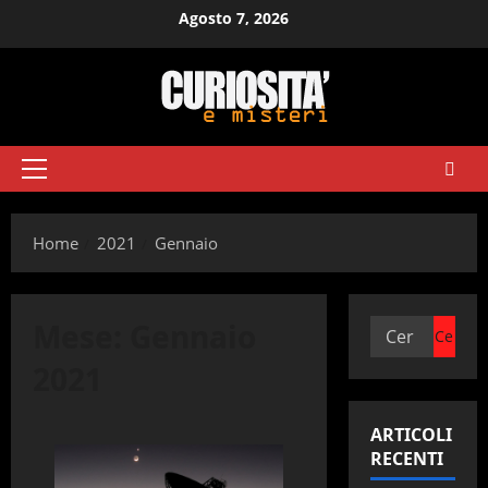
Vai
Agosto 7, 2026
al
contenuto
Menu
principale
Home
2021
Gennaio
Mese:
Gennaio
Ricerca
per:
2021
ARTICOLI
RECENTI