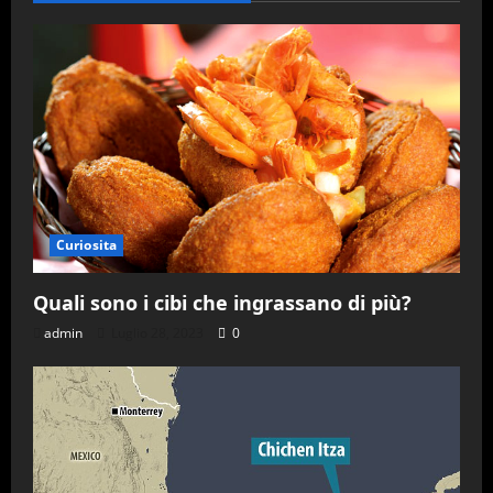
stato
del
Vaticano?
Curiosita
Quali sono i cibi che ingrassano di più?
admin
Luglio 28, 2023
0