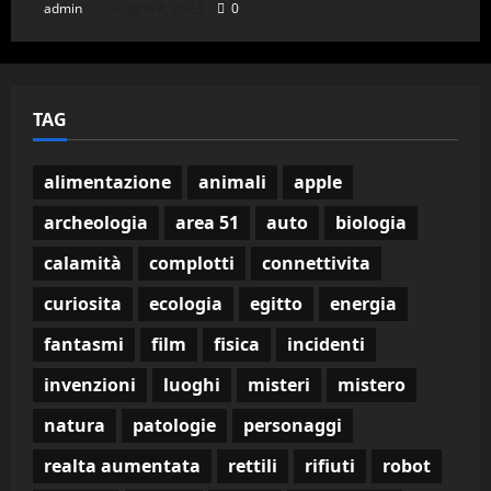
admin
Giugno 4, 2023
0
TAG
alimentazione
animali
apple
archeologia
area 51
auto
biologia
calamità
complotti
connettivita
curiosita
ecologia
egitto
energia
fantasmi
film
fisica
incidenti
invenzioni
luoghi
misteri
mistero
natura
patologie
personaggi
realta aumentata
rettili
rifiuti
robot