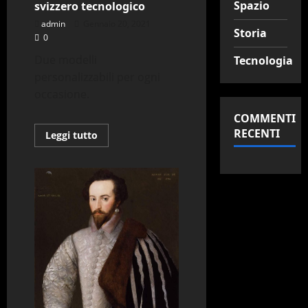
Spazio
svizzero tecnologico
admin
Gennaio 20, 2021
Storia
0
Due modelli
Tecnologia
personalizzabili per ogni
occasione.
COMMENTI
RECENTI
Leggi
Leggi tutto
di
più
su
Keyport
un
coltellino
svizzero
tecnologico