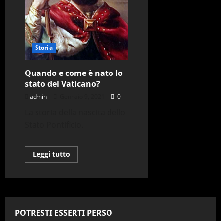
Storia
Quando e come è nato lo
stato del Vaticano?
admin
Gennaio 9, 2021
0
La storia della nascita dello
Stato Pontificio.
Leggi
Leggi tutto
di
più
su
Quando
e
come
è
nato
POTRESTI ESSERTI PERSO
lo