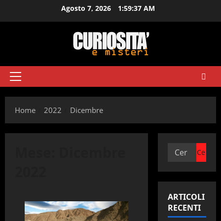
Vai
Agosto 7, 2026
1:59:37 AM
al
contenuto
Menu
principale
Home
2022
Dicembre
Mese:
Dicembre
Ricerca
per:
2022
ARTICOLI
RECENTI