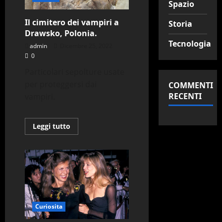
Spazio
Il cimitero dei vampiri a
Storia
Drawsko, Polonia.
Tecnologia
admin
Dicembre 25, 2022
0
Particolari sepolture usate
per proteggersi dai
COMMENTI
RECENTI
vampiri.
Leggi
Leggi tutto
di
più
su
Il
cimitero
dei
vampiri
a
Drawsko,
Polonia.
Curiosita