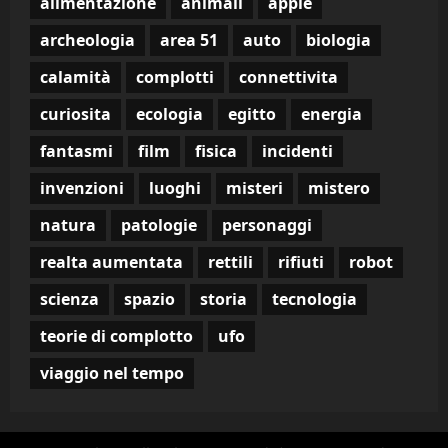
alimentazione
animali
apple
archeologia
area 51
auto
biologia
calamità
complotti
connettivita
curiosita
ecologia
egitto
energia
fantasmi
film
fisica
incidenti
invenzioni
luoghi
misteri
mistero
natura
patologie
personaggi
realta aumentata
rettili
rifiuti
robot
scienza
spazio
storia
tecnologia
teorie di complotto
ufo
viaggio nel tempo