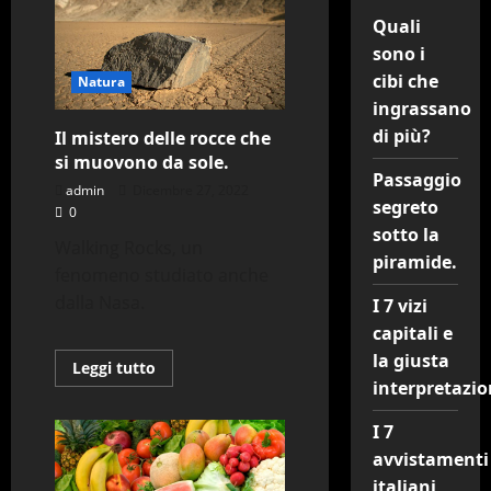
Quali
sono i
cibi che
Natura
ingrassano
di più?
Il mistero delle rocce che
si muovono da sole.
Passaggio
admin
Dicembre 27, 2022
segreto
0
sotto la
Walking Rocks, un
piramide.
fenomeno studiato anche
dalla Nasa.
I 7 vizi
capitali e
la giusta
Leggi
Leggi tutto
di
interpretazio
più
su
Il
I 7
mistero
avvistamenti
delle
rocce
italiani
che