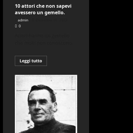
10 attori che non sapevi
avessero un gemello.
admin
Dicembre 18, 2022
0
Attori hanno un gemello
che molti non conoscono.
Leggi
Leggi tutto
di
più
su
10
attori
che
non
sapevi
avessero
un
gemello.