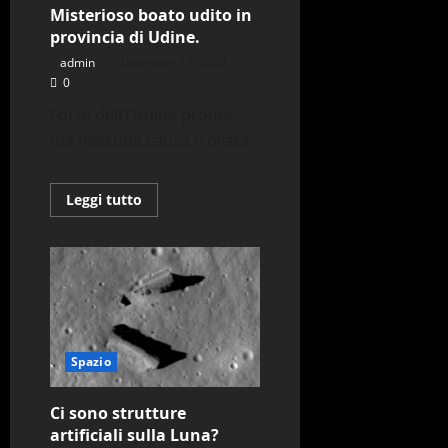
Misterioso boato udito in
provincia di Udine.
admin
Dicembre 13, 2022
0
Forze dell’Ordine pronte,
ma nessuna causa trovata.
Leggi
Leggi tutto
di
più
su
Misterioso
boato
udito
in
provincia
di
Udine.
Spazio
Ci sono strutture
artificiali sulla Luna?