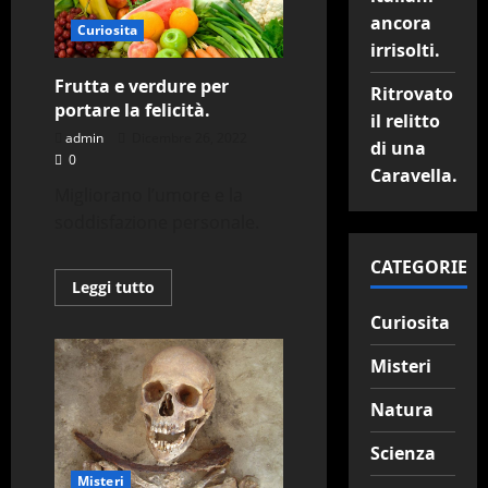
si
ancora
muovono
Curiosita
da
irrisolti.
sole.
Frutta e verdure per
Ritrovato
portare la felicità.
il relitto
admin
Dicembre 26, 2022
di una
0
Caravella.
Migliorano l’umore e la
soddisfazione personale.
CATEGORIE
Leggi
Leggi tutto
di
più
Curiosita
su
Frutta
e
Misteri
verdure
per
portare
Natura
la
felicità.
Scienza
Misteri