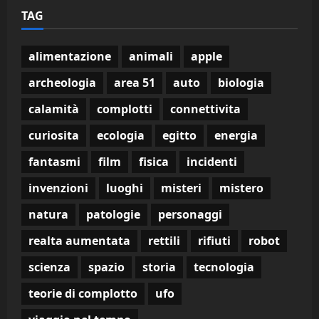
TAG
alimentazione
animali
apple
archeologia
area 51
auto
biologia
calamità
complotti
connettivita
curiosita
ecologia
egitto
energia
fantasmi
film
fisica
incidenti
invenzioni
luoghi
misteri
mistero
natura
patologie
personaggi
realta aumentata
rettili
rifiuti
robot
scienza
spazio
storia
tecnologia
teorie di complotto
ufo