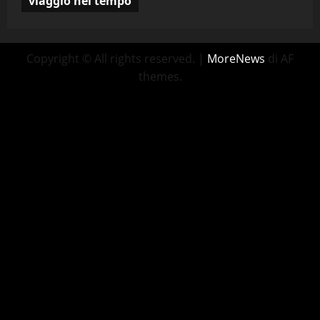
viaggio nel tempo
Copyright © All rights reserved.
|
MoreNews
di AF
themes.