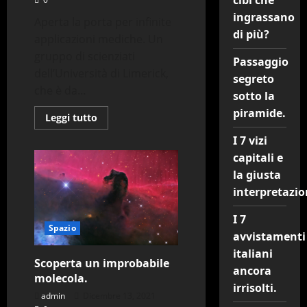
cibi che
ingrassano
Aperta la porta per infinite
di più?
applicazioni mediche. Un
gruppo di scienziati
Passaggio
dell’Università di Limerick,
segreto
che è da...
sotto la
piramide.
Leggi
Leggi tutto
di
più
I 7 vizi
su
Produrre
capitali e
elettricità
la giusta
dalle
lacrime.
interpretazio
I 7
Spazio
avvistamenti
italiani
Scoperta un improbabile
ancora
molecola.
irrisolti.
admin
Dicembre 13, 2021