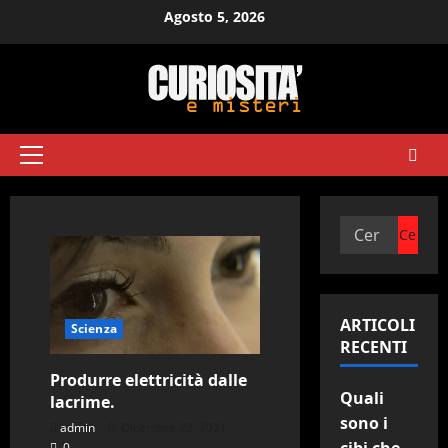
Vai
Agosto 5, 2026
al
contenuto
Menu
principale
Ricerca
per:
ARTICOLI
Scienza
RECENTI
Produrre elettricità dalle
Quali
lacrime.
sono i
admin
Dicembre 23, 2021
0