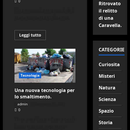
0
Ritrovato
Una molecola impossibile è
il relitto
stata scoperta in Spagna.
di una
Caravella.
Leggi
Leggi tutto
di
più
su
CATEGORIE
Scoperta
un
improbabile
molecola.
Curiosita
Misteri
Tecnologia
Natura
Una nuova tecnologia per
lo smaltimento.
Scienza
admin
Dicembre 11, 2021
0
Spazio
Thor smaltisce rifiuti a costi
Storia
bassi e senza inquinare